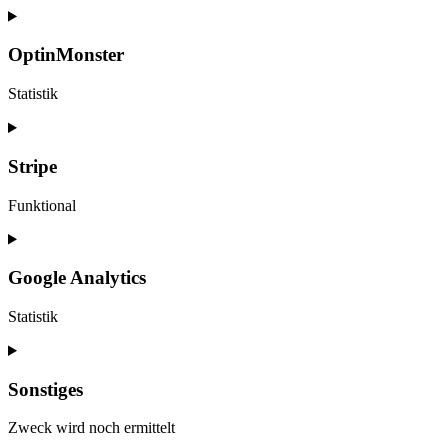
Consent
to
service
OptinMonster
wordpress
Statistik
Consent
to
service
Stripe
optinmonster
Funktional
Consent
to
service
Google Analytics
stripe
Statistik
Consent
to
service
Sonstiges
google-
analytics
Zweck wird noch ermittelt