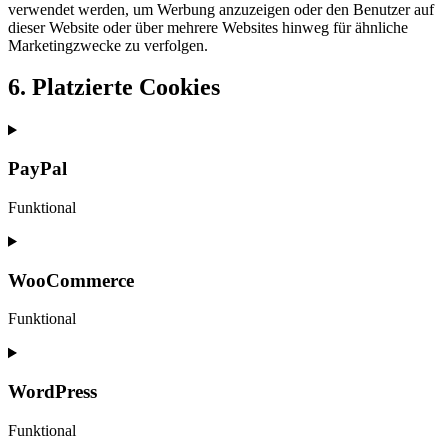
verwendet werden, um Werbung anzuzeigen oder den Benutzer auf
dieser Website oder über mehrere Websites hinweg für ähnliche
Marketingzwecke zu verfolgen.
6. Platzierte Cookies
PayPal
Funktional
Consent
to
service
WooCommerce
paypal
Funktional
Consent
to
service
WordPress
woocommerce
Funktional