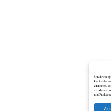
Um dir ein op
Geräteinforma
zustimmst, kö
verarbeiten. 
und Funktione
Akz