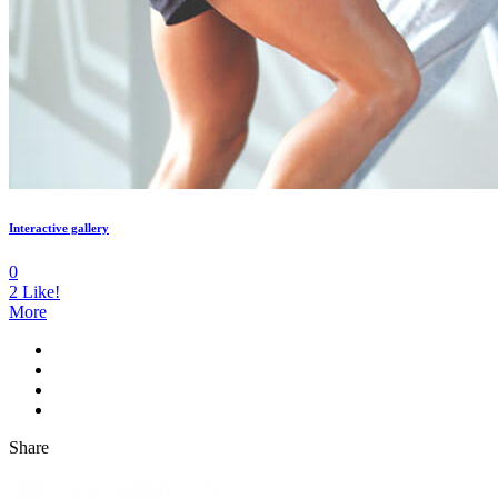
Interactive gallery
0
2
Like!
More
Share