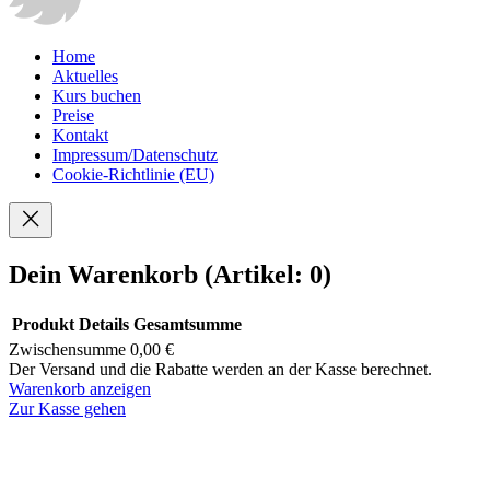
Home
Aktuelles
Kurs buchen
Preise
Kontakt
Impressum/Datenschutz
Cookie-Richtlinie (EU)
Dein Warenkorb
(Artikel: 0)
Produkt
Details
Gesamtsumme
Zwischensumme
0,00 €
Produkte
Der Versand und die Rabatte werden an der Kasse berechnet.
Warenkorb anzeigen
im
Zur Kasse gehen
Warenkorb